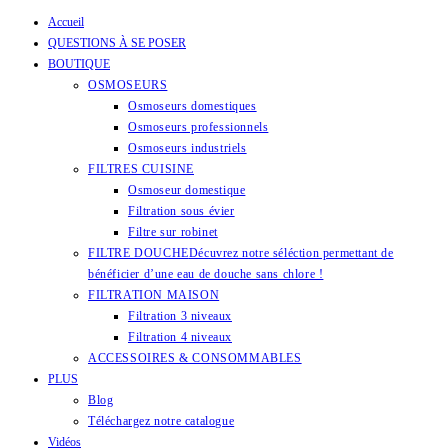
Accueil
Skip
QUESTIONS À SE POSER
to
BOUTIQUE
content
OSMOSEURS
Osmoseurs domestiques
Osmoseurs professionnels
Osmoseurs industriels
FILTRES CUISINE
Osmoseur domestique
Filtration sous évier
Filtre sur robinet
FILTRE DOUCHE
Décuvrez notre séléction permettant de
bénéficier d’une eau de douche sans chlore !
FILTRATION MAISON
Filtration 3 niveaux
Filtration 4 niveaux
ACCESSOIRES & CONSOMMABLES
PLUS
Blog
Téléchargez notre catalogue
Vidéos