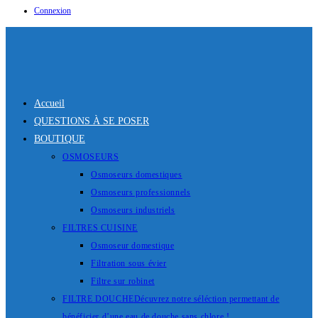
Connexion
Accueil
QUESTIONS À SE POSER
BOUTIQUE
OSMOSEURS
Osmoseurs domestiques
Osmoseurs professionnels
Osmoseurs industriels
FILTRES CUISINE
Osmoseur domestique
Filtration sous évier
Filtre sur robinet
FILTRE DOUCHE
Décuvrez notre séléction permettant de
bénéficier d’une eau de douche sans chlore !