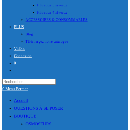
Filtration 3 niveaux
Filtration 4 niveaux
ACCESSOIRES & CONSOMMABLES
PLUS
Blog
Téléchargez notre catalogue
Vidéos
Connexion
0
Toggle
website
Press
search
Escape
0
Menu
Fermer
to
Accueil
close
QUESTIONS À SE POSER
the
BOUTIQUE
search
OSMOSEURS
panel.